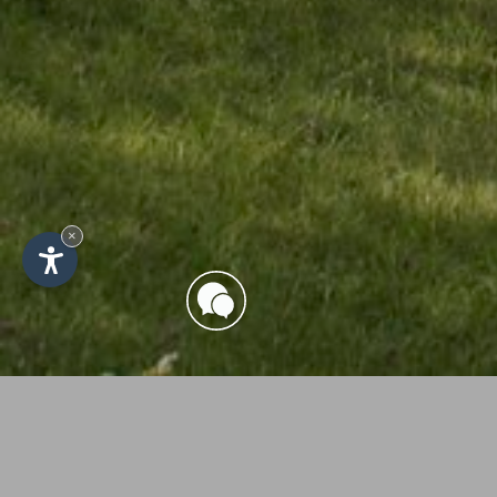
×
Impre