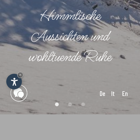
Himmlische
Aussichten und
wohltuende Ruhe
×
De
It
En
Jetzt Urlaub online buchen